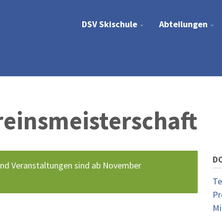
DSV Skischule
Abteilungen
einsmeisterschaft
D
nd Veranstaltungen sind ab November
dung
Te
Pr
Mi