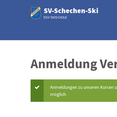
Direkt
SV-Schechen-Ski
zum
Inhalt
DSV SKISCHULE
Anmeldung Ver
Anmeldungen zu unseren Kursen u
Statusmel
möglich.