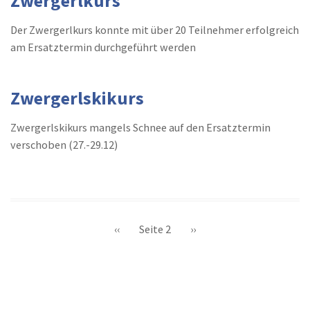
Zwergerlkurs
Der Zwergerlkurs konnte mit über 20 Teilnehmer erfolgreich
am Ersatztermin durchgeführt werden
Zwergerlskikurs
Zwergerlskikurs mangels Schnee auf den Ersatztermin
verschoben (27.-29.12)
Seitennummerierung
Vorherige
‹‹
Seite 2
Nächste
››
Seite
Seite